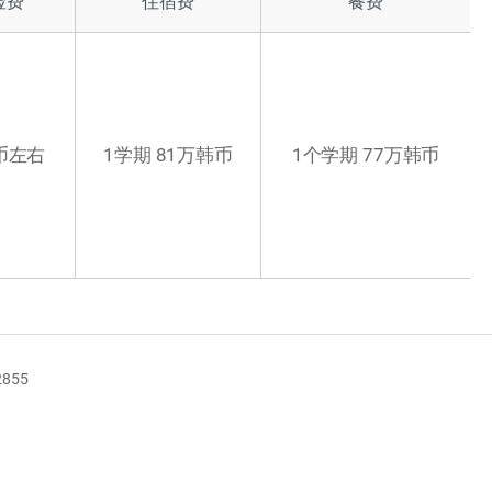
险费
住宿费
餐费
韩币左右
1学期 81万韩币
1个学期 77万韩币
2855